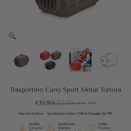
Trasportino Carry Sport Metal Tortora miniature media
Trasportino Carry Sport Metal Tortora numero media 0 miniat
Trasportino Carry Sport Metal Tortora num
Trasportino Carry Sport
Trasp
Trasportino Carry Sport Metal Tortora
€19,90
€32,00
Risparmia
€12,10
Imposte incluse
Spedizione
Locker 5,50€ in Omaggio da 79€
Qualità
Spedizione
Ordini
Garanzia
Express
Evasione