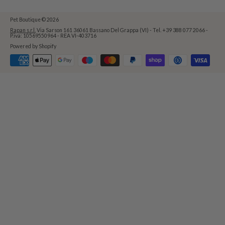
Pet Boutique
© 2026
Rapan s.r.l.
Via Sarson 161 36061 Bassano Del Grappa (VI) - Tel. +39 388 077 2066 -
P.iva: 10569550964 - REA VI-403716
Powered by Shopify