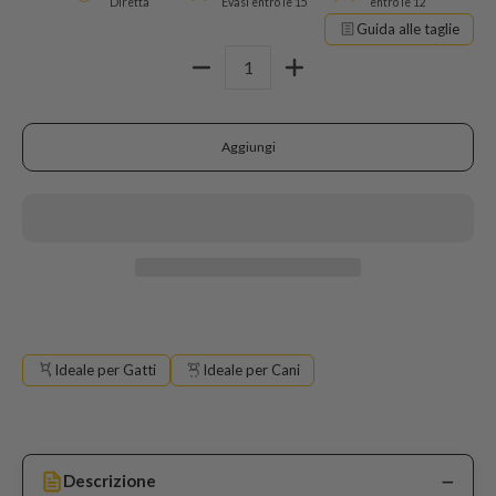
Diretta
Evasi entro le 15
entro le 12
Guida alle taglie
Quantità
Aggiungi
Ideale per Gatti
Ideale per Cani
Descrizione