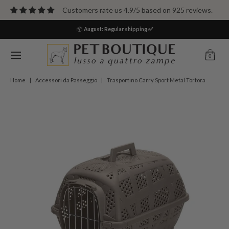
Passa al contenuto principale
Customers rate us 4.9/5 based on 925 reviews.
HOME
Cani
Gatti
Pet Parents
Casa
Altro
📦
August:
Regular shipping ✅
0
Home
|
Accessori da Passeggio
|
Trasportino Carry Sport Metal Tortora
Passa al contenuto principale