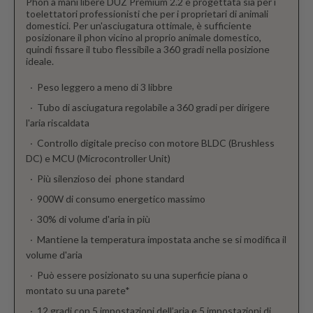
Phon a mani libere DUZ Premium 2.2 è progettata sia per i
toelettatori professionisti che per i proprietari di animali
domestici. Per un'asciugatura ottimale, è sufficiente
posizionare il phon vicino al proprio animale domestico,
quindi fissare il tubo flessibile a 360 gradi nella posizione
ideale.
Peso leggero a meno di 3 libbre
Tubo di asciugatura regolabile a 360 gradi per dirigere
l'aria riscaldata
Controllo digitale preciso con motore BLDC (Brushless
DC) e MCU (Microcontroller Unit)
Più silenzioso dei phone standard
900W di consumo energetico massimo
30% di volume d'aria in più
Mantiene la temperatura impostata anche se si modifica il
volume d'aria
Può essere posizionato su una superficie piana o
montato su una parete*
12 gradi con 5 impostazioni dell’aria e 5 impostazioni di