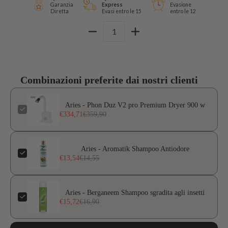
Garanzia
Express
Evasione
Diretta
Evasi entro le 15
entro le 12
Quantità
Combinazioni preferite dai nostri clienti
Aries - Phon Duz V2 pro Premium Dryer 900 w
€334,71
€359,90
Aries - Aromatik Shampoo Antiodore
€13,54
€14,55
Aries - Berganeem Shampoo sgradita agli insetti
€15,72
€16,90