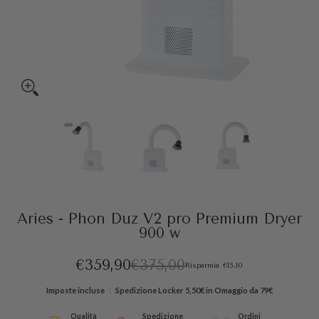
Aries - Phon Duz V2 pro Premium Dryer 900 w miniature media
Aries - Phon Duz V2 pro Premium Dryer 900 w numer
Aries - Phon Duz V2 pro Premium
Aries - Phon D
Aries - Phon Duz V2 pro Premium Dryer
900 w
€359,90
€375,00
Risparmia
€15,10
Imposte incluse
Spedizione
Locker 5,50€ in Omaggio da 79€
Qualità
Spedizione
Ordini