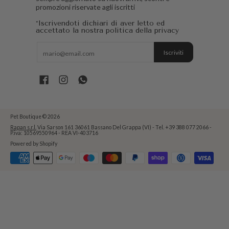
promozioni riservate agli iscritti
*Iscrivendoti dichiari di aver letto ed
accettato la nostra politica della privacy
E-mail
Iscriviti
Pet Boutique
© 2026
Rapan s.r.l.
Via Sarson 161 36061 Bassano Del Grappa (VI) - Tel. +39 388 077 2066 -
P.iva: 10569550964 - REA VI-403716
Powered by Shopify