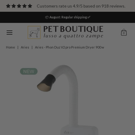
Passa al contenuto principale
Customers rate us 4.9/5 based on 918 reviews.
HOME
Cani
Gatti
Pet Parents
Casa
Altro
📦
August:
Regular shipping ✅
0
Home
|
Aries
|
Aries - Phon Duz V2 pro Premium Dryer 900 w
Passa al contenuto principale