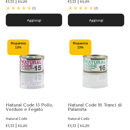
€1,13 |
€1,29
€1,13 |
€1,29
(2)
(2)
Aggiungi
Aggiungi
Risparmia
Risparmia
13%
13%
Natural Code 15 Pollo,
Natural Code 16 Tranci di
Verdure e Fegato
Palamita
Natural Code
Natural Code
€1,13 |
€1,29
€1,13 |
€1,29