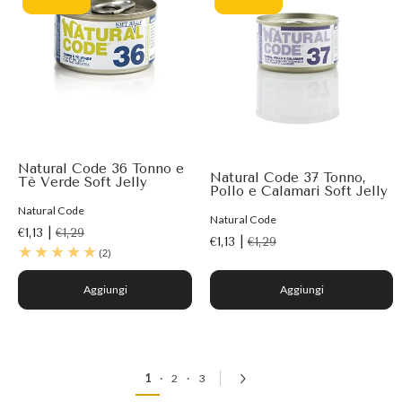
Natural Code 36 Tonno e
Natural Code 37 Tonno,
Tè Verde Soft Jelly
Pollo e Calamari Soft Jelly
Natural Code
Natural Code
€1,13 |
€1,29
€1,13 |
€1,29
(2)
Aggiungi
Aggiungi
1
·
2
·
3